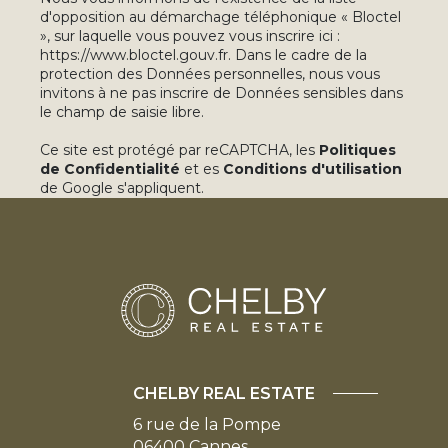
d'opposition au démarchage téléphonique « Bloctel
», sur laquelle vous pouvez vous inscrire ici :
https://www.bloctel.gouv.fr
. Dans le cadre de la
protection des Données personnelles, nous vous
invitons à ne pas inscrire de Données sensibles dans
le champ de saisie libre.
Ce site est protégé par reCAPTCHA, les
Politiques
de Confidentialité
et es
Conditions d'utilisation
de Google s'appliquent.
CHELBY REAL ESTATE
6 rue de la Pompe
06400
Cannes