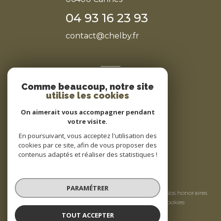
04 93 16 23 93
contact@chelby.fr
NOS RÉSEAUX
Comme beaucoup, notre site
Nous suivre
utilise les cookies
On aimerait vous accompagner pendant
votre visite.
En poursuivant, vous acceptez l'utilisation des
cookies par ce site, afin de vous proposer des
contenus adaptés et réaliser des statistiques !
© 2026 | Tous droits réservés
PARAMÉTRER
Nos partenaires
Mentions légales
Nos honoraires
Admin
Politique RGPD
Cookies
TOUT ACCEPTER