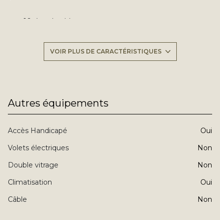
16 chambre(s)
21 salle(s) de bain
VOIR PLUS DE CARACTÉRISTIQUES
Chauffage individuel : radiateur (climatisation)
exposition Sud
Autres équipements
2 niveau(x)
Accès Handicapé
oui
vue Vue mer
Volets électriques
non
Double vitrage
non
visiophone
Climatisation
oui
interphone
Câble
non