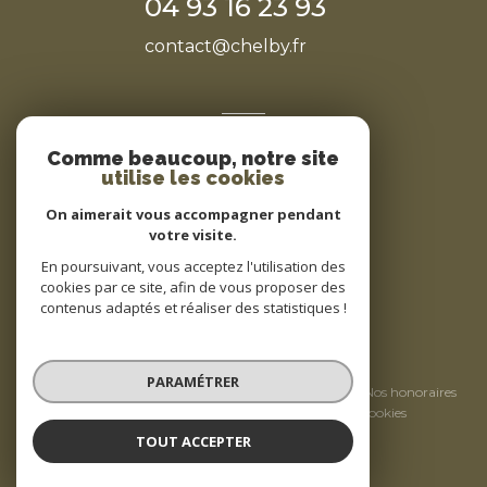
04 93 16 23 93
contact@chelby.fr
NOS RÉSEAUX
Comme beaucoup, notre site
Nous suivre
utilise les cookies
On aimerait vous accompagner pendant
votre visite.
En poursuivant, vous acceptez l'utilisation des
cookies par ce site, afin de vous proposer des
contenus adaptés et réaliser des statistiques !
© 2026 | Tous droits réservés
PARAMÉTRER
Nos partenaires
Mentions légales
Nos honoraires
Admin
Politique RGPD
Cookies
TOUT ACCEPTER
Réalisé par :