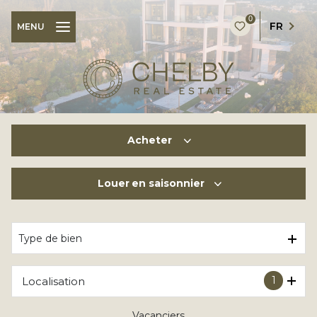
0
FR
MENU
Acheter
Louer
en saisonnier
De l'ancien
à l'année
Type de bien
En saisonnier
1
Localisation
Vacanciers